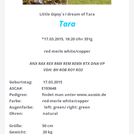
Little Gipsy´s I dream of Tara
Tara
*17.03.2015, 18:20 Uhr 351g
red merle white/copper
RNX RAX REX RMX REM REMX RTX DNA-VP
VDH: BH ROB RO1 RO2
Geburtstag: 17.03.2015
ASCA#: E193648
Pedigree: findet man unter www.aussie.de
Farbe: red-merle white/copper
Augenfarbe: left: green/ right: green
Ohren: natural
Größe: 50 cm
Gewicht: 20 kg