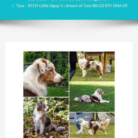
Tara – RTCH Little Gipsy´s I dream of Tara BN CD RTX DNA-VP