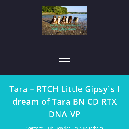
Skip
to
content
Toggle
navigation
Tara – RTCH Little Gipsy´s I
dream of Tara BN CD RTX
DNA-VP
Startseite
Die Crew der LG's in Dolgesheim