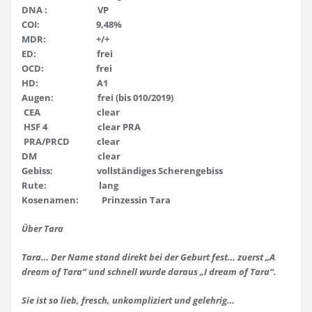
DNA : VP
COI: 9,48%
MDR: +/+
ED: frei
OCD: frei
HD: A1
Augen: frei (bis 010/2019)
CEA clear
HSF 4 clear PRA
PRA/PRCD clear
DM clear
Gebiss: vollständiges Scherengebiss
Rute: lang
Kosenamen: Prinzessin Tara
Über Tara
Tara… Der Name stand direkt bei der Geburt fest… zuerst „A
dream of Tara“ und schnell wurde daraus „I dream of Tara“.
Sie ist so lieb, fresch, unkompliziert und gelehrig…